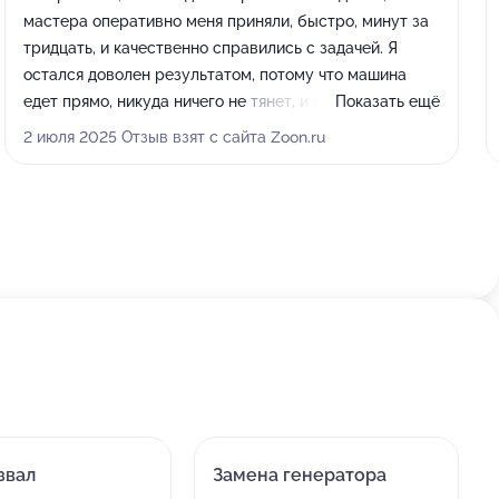
мастера оперативно меня приняли, быстро, минут за
тридцать, и качественно справились с задачей. Я
остался доволен результатом, потому что машина
едет прямо, никуда ничего не тянет, и все в норме.
Показать ещё
Выбрал сервис, потому что он рядом с домом и не
2 июля 2025 Отзыв взят с сайта Zoon.ru
нужно далеко ехать.
звал
Замена генератора