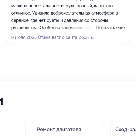
машина перестала вести, руль ровный, качество
отличное. Удивила доброжелательная атмосфера в
сервисе, где нет суеты и давления со стороны
руководства. Особенно запомнился хороший
Показать ещё
очиститель для рук и то, что всегда есть бумага для
9 июля 2025 Отзыв взят с сайта Zoon.ru
протирания рук — мелочи, которые показывают
отношение работодателя к своим работникам.
Коллектив дружелюбный, процесс обслуживания по
регламенту, без минусов и лишней спешки.
и
Ремонт двигателя
Сход-ра